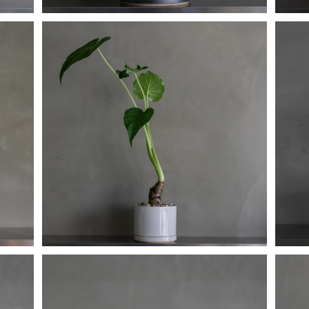
シマクワズイモ
¥9,400