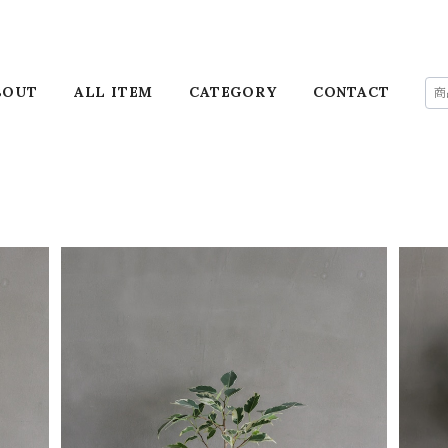
BOUT
ALL ITEM
CATEGORY
CONTACT
ベンジャミン
¥12,900